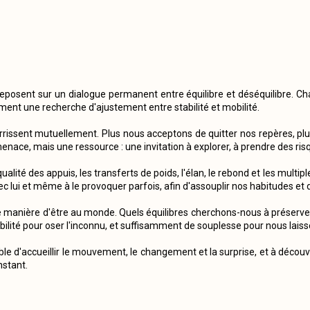
 reposent sur un dialogue permanent entre équilibre et déséquilibre. 
nt une recherche d'ajustement entre stabilité et mobilité.
ourrissent mutuellement. Plus nous acceptons de quitter nos repères, p
menace, mais une ressource : une invitation à explorer, à prendre des r
qualité des appuis, les transferts de poids, l'élan, le rebond et les mu
ec lui et même à le provoquer parfois, afin d'assouplir nos habitudes et d
e manière d'être au monde. Quels équilibres cherchons-nous à préserve
ité pour oser l'inconnu, et suffisamment de souplesse pour nous laisse
able d'accueillir le mouvement, le changement et la surprise, et à découvri
nstant.