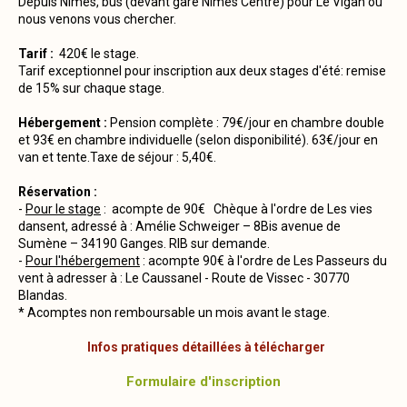
Depuis Nîmes, bus (devant gare Nîmes Centre) pour Le Vigan où
nous venons vous chercher.
Tarif :
420€ le stage.
Tarif exceptionnel pour inscription aux deux stages d'été: remise
de 15% sur chaque stage.
Hébergement :
Pension complète : 79€/jour en chambre double
et 93€ en chambre individuelle (selon disponibilité). 63€/jour en
van et tente.Taxe de séjour : 5,40€.
Réservation :
-
Pour le stage
: acompte de 90€ Chèque à l'ordre de Les vies
dansent, adressé à : Amélie Schweiger – 8Bis avenue de
Sumène – 34190 Ganges. RIB sur demande.
-
Pour l'hébergement
: acompte 90€ à l'ordre de Les Passeurs du
vent à adresser à : Le Caussanel - Route de Vissec - 30770
Blandas.
* Acomptes
non remboursable un mois avant le stage.
Infos pratiques détaillées à télécharger
Formulaire d'inscription